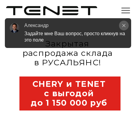
Александр
Закрытая
Задайте мне Ваш вопрос, просто кликнув на 
распродажа склада
это поле
в РУСАЛЬЯНС!
CHERY и TENET
с выгодой
до 1 150 000 руб