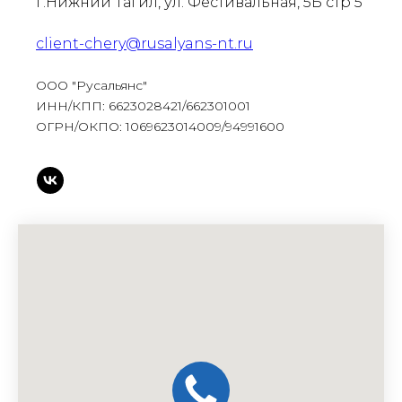
г.Нижний Тагил, ул. Фестивальная, 5Б стр 5
client-chery@rusalyans-nt.ru
ООО "Русальянс"
ИНН/КПП: 6623028421/662301001
ОГРН/ОКПО: 1069623014009/94991600